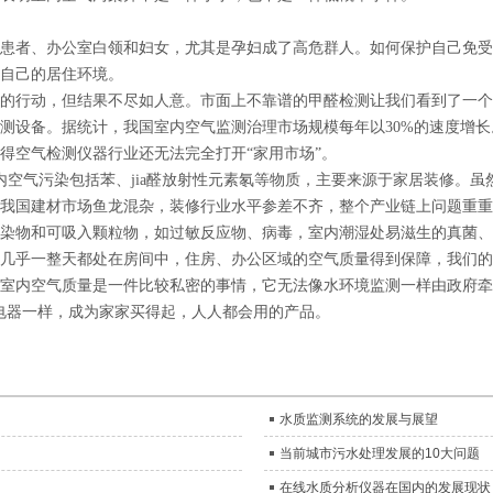
患者、办公室白领和妇女，尤其是孕妇成了高危群人。如何保护自己免受
自己的居住环境。
的行动，但结果不尽如人意。市面上不靠谱的甲醛检测让我们看到了一个
测设备。据统计，我国室内空气监测治理市场规模每年以30%的速度增
得空气检测仪器行业还无法完全打开“家用市场”。
污染包括苯、jia醛放射性元素氡等物质，主要来源于家居装修。虽然我国《GB/
我国建材市场鱼龙混杂，装修行业水平参差不齐，整个产业链上问题重重
染物和可吸入颗粒物，如过敏反应物、病毒，室内潮湿处易滋生的真菌、细菌，
几乎一整天都处在房间中，住房、办公区域的空气质量得到保障，我们的
室内空气质量是一件比较私密的事情，它无法像水环境监测一样由政府牵
电器一样，成为家家买得起，人人都会用的产品。
水质监测系统的发展与展望
当前城市污水处理发展的10大问题
在线水质分析仪器在国内的发展现状