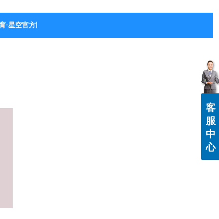
育·星空官方网站-星空体育（中国）
客
服
中
心