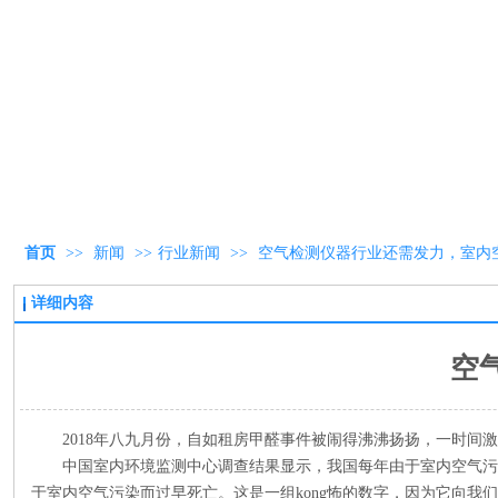
首页
>>
新闻
>>
行业新闻
>>
空气检测仪器行业还需发力，室内
详细内容
空
2018年八九月份，自如租房甲醛事件被闹得沸沸扬扬，一时间
中国室内环境监测中心调查结果显示，我国每年由于室内空气污染引
于室内空气污染而过早死亡。这是一组kong怖的数字，因为它向我