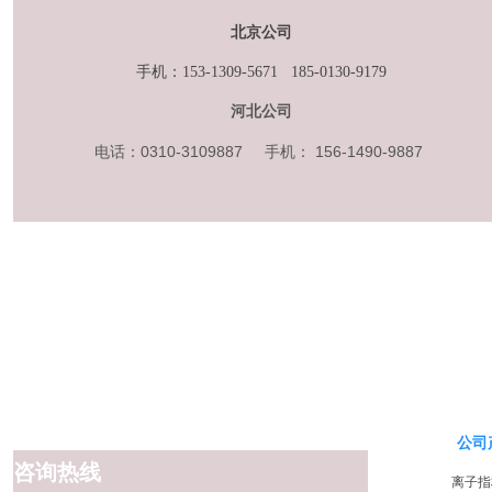
北京公司
手机：153-1309
-5671 185-0130-9179
河北公司
电话：0310-3109887 手机： 156-1490-9887
公司
咨询热线
离子指