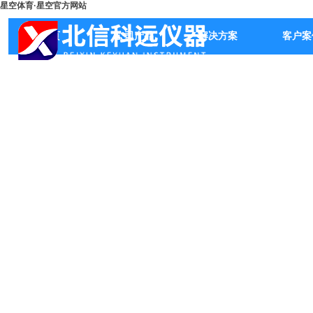
星空体育·星空官方网站
首页
公司产品
解决方案
客户案