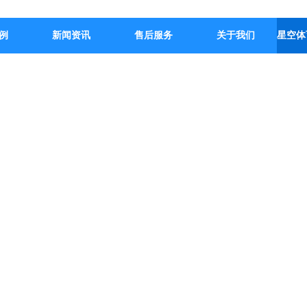
例
新闻资讯
售后服务
关于我们
星空体
我们致力于为客户提供
全方位的设备配套方案服务