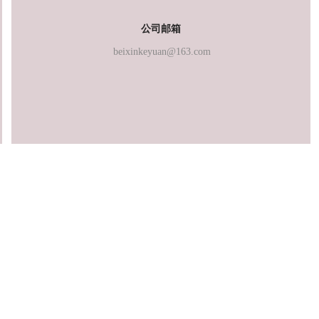
公司邮箱
beixinkeyuan@163.com