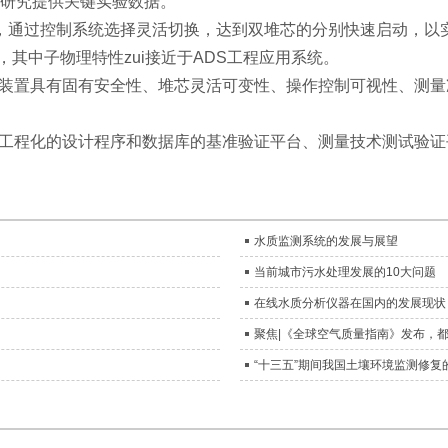
化研究提供关键实验数据。
构，通过控制系统选择灵活切换，达到双堆芯的分别快速启动，以
其中子物理特性zui接近于ADS工程应用系统。
装置具有固有安全性、堆芯灵活可变性、操作控制可视性、测量
工程化的设计程序和数据库的基准验证平台、测量技术测试验证
水质监测系统的发展与展望
当前城市污水处理发展的10大问题
在线水质分析仪器在国内的发展现状
聚焦|《全球空气质量指南》发布，
“十三五”期间我国土壤环境监测修复