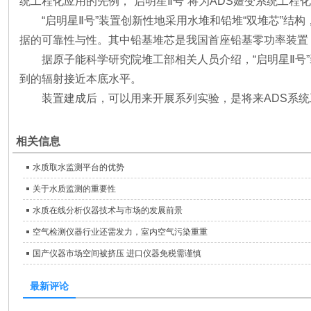
统工程化应用的先例，“启明星Ⅱ号”将为ADS嬗变系统工程
“启明星Ⅱ号”装置创新性地采用水堆和铅堆“双堆芯”结
据的可靠性与性。其中铅基堆芯是我国首座铅基零功率装置，
据原子能科学研究院堆工部相关人员介绍，“启明星Ⅱ号”
到的辐射接近本底水平。
装置建成后，可以用来开展系列实验，是将来ADS系统
相关信息
水质取水监测平台的优势
关于水质监测的重要性
水质在线分析仪器技术与市场的发展前景
空气检测仪器行业还需发力，室内空气污染重重
国产仪器市场空间被挤压 进口仪器免税需谨慎
最新评论