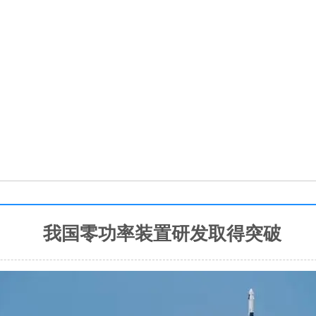
我国零功率装置研发取得突破