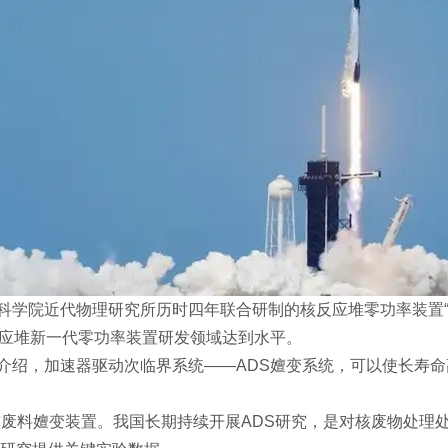
院近代物理研究所历时四年联合研制的核反应堆零功率装置“启
反应堆新一代零功率装置研发领域达到水平。
绍，加速器驱动次临界系统——ADS嬗变系统，可以使长寿命
废料嬗变装置。我国长期持续开展ADS研究，是对核废物处理