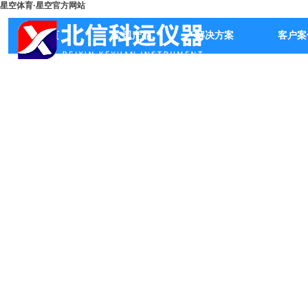
星空体育·星空官方网站
首页
公司产品
解决方案
客户案