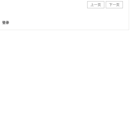
上一页
下一页
登录
微信公众号
官方抖音号