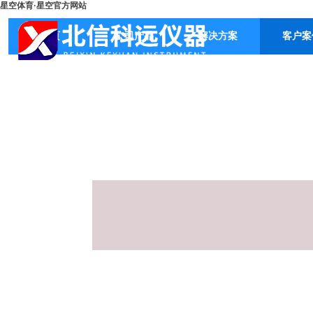
星空体育·星空官方网站
首页
公司产品
解决方案
客户案